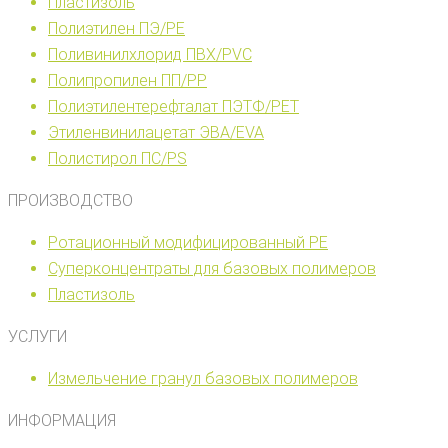
Пластизоль
Полиэтилен ПЭ/PE
Поливинилхлорид ПВХ/PVC
Полипропилен ПП/PP
Полиэтилентерефталат ПЭТФ/PET
Этиленвинилацетат ЭВА/EVA
Полистирол ПС/PS
ПРОИЗВОДСТВО
Ротационный модифицированный PE
Cуперконцентраты для базовых полимеров
Пластизоль
УСЛУГИ
Измельчение гранул базовых полимеров
ИНФОРМАЦИЯ