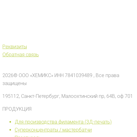
Ваш партнер на рынке полимерной продукции
8 (800) 511-69-49
zakaz@hemix.ru
Реквизиты
Обратная связь
2026© ООО «ХЕМИКС» ИНН 7841039489 , Все права
защищены
195112, Санкт-Петербург, Малоохтинский пр, 64В, оф 701
ПРОДУКЦИЯ
Для производства филамента (3Д-печать)
Суперконцентраты / мастербатчи