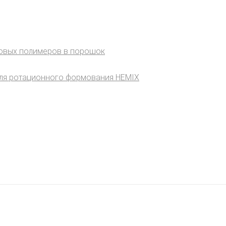
зовых полимеров в порошок
ля ротационного формования HEMIX