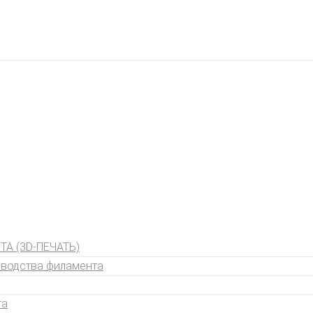
А (3D-ПЕЧАТЬ)
зводства филамента
та